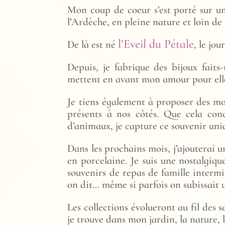
Mon coup de coeur s’est porté sur u
l’Ardèche, en pleine nature et loin de 
l’Eveil du Pétale
De là est né
, le jo
Depuis, je fabrique des bijoux faits
mettent en avant mon amour pour elle, 
Je tiens également à proposer des mod
présents à nos côtés. Que cela con
d’animaux, je capture ce souvenir uniq
Dans les prochains mois, j’ajouterai u
en porcelaine. Je suis une nostalgiqu
souvenirs de repas de famille interm
on dit… même si parfois on subissait u
Les collections évolueront au fil des s
je trouve dans mon jardin, la nature, 