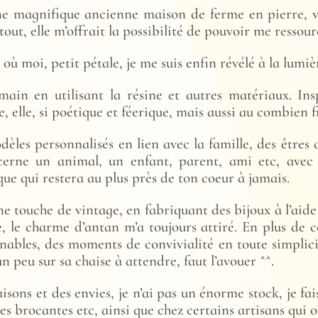
ne magnifique ancienne maison de ferme en pierre, vi
tout, elle m’offrait la possibilité de pouvoir me ressou
ur où moi, petit pétale, je me suis enfin révélé à la lum
-main en utilisant la résine et autres matériaux. In
elle, si poétique et féerique, mais aussi au combien fr
èles personnalisés en lien avec la famille, des êtres 
cerne un animal, un enfant, parent, ami etc, ave
ue qui restera au plus près de ton coeur à jamais.
ne touche de vintage, en fabriquant des bijoux à l’aid
e, le charme d’antan m’a toujours attiré. En plus de c
inables, des moments de convivialité en toute simplic
n peu sur sa chaise à attendre, faut l’avouer ^^.
aisons et des envies, je n’ai pas un énorme stock, je fa
les brocantes etc, ainsi que chez certains artisans qui 