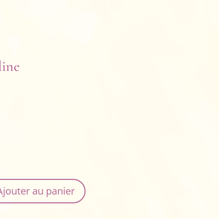
line
Ajouter au panier
é