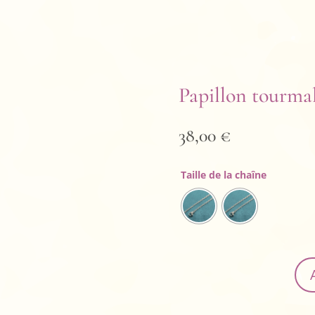
Papillon tourma
38,00
€
Taille de la chaîne
quantit
de
Papillon