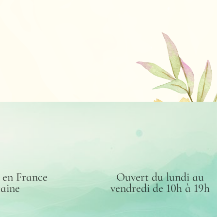
e en France
Ouvert du lundi au
taine
vendredi de 10h à 19h